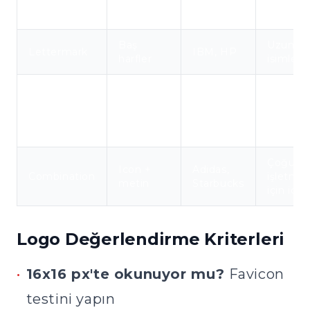
Wordmark
isim
metin
FedEx
güçlendi
Baş
Uzun
Lettermark
IBM, HP
harfler
isimler i
Soyut
Güçlü
Icon /
veya
Apple,
marka
Symbol
somut
Twitter
bilinirliği
sembol
sonrası
Çoğu
Icon +
Adidas,
Combination
işletme
metin
Starbucks
için idea
Logo Değerlendirme Kriterleri
•
16x16 px'te okunuyor mu?
Favicon
testini yapın