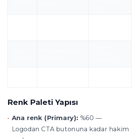
Kırmızı
perakende,
tutku
satış
Çevre,
Doğa, sağlık,
Yeşil
organik,
büyüme
finans
Eğitim,
Sarı /
Neşe, yaratıcılık,
eğlence,
Turuncu
uygunluk
genç kitle
Siyah /
Lüks, sofistike,
Moda, lüks,
Gri
nötr
teknoloji
Renk Paleti Yapısı
•
Ana renk (Primary):
%60 —
Logodan CTA butonuna kadar hakim