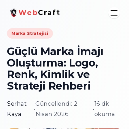
W
e
b
C
r
a
f
t
Marka Stratejisi
Güçlü Marka İmajı
Oluşturma: Logo,
Renk, Kimlik ve
Strateji Rehberi
Serhat
Güncellendi: 2
16 dk
•
•
Kaya
Nisan 2026
okuma