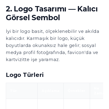
2. Logo Tasarımı — Kalıcı
Görsel Sembol
İyi bir logo basit, ölçeklenebilir ve akılda
kalıcıdır. Karmaşık bir logo, küçük
boyutlarda okunaksız hale gelir; sosyal
medya profil fotoğrafında, favicon'da ve
kartvizitte işe yaramaz.
Logo Türleri
Ne
Tür
Açıklama
Örnekler
Zaman
Özgün
Yalnızca
Google,