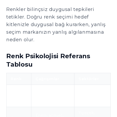
Renkler bilinçsiz duygusal tepkileri
tetikler. Doğru renk seçimi hedef
kitlenizle duygusal bağ kurarken, yanlış
seçim markanızın yanlış algılanmasına
neden olur.
Renk Psikolojisi Referans
Tablosu
Renk
Çağrışımlar
Sektörler
Güven,
Finans,
Mavi
güvenilirlik,
teknoloji,
profesyonellik
sağlık
Yiyecek,
Enerji, aciliyet,