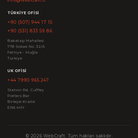
info@webcraft.tr
TÜRKIYE OFISI
+90 (507) 944 17 15
+90 (531) 833 59 86
Babataşı Mahallesi
778 Sokak No: 32/A
Fethiye - Muğla
Türkiye
UK OFISI
+44 7990 965 247
Station Rd, Cuffley
Potters Bar
Birleşik Krallık
EN6 4HY
©
2026
WebCraft. Tüm hakları saklıdır.