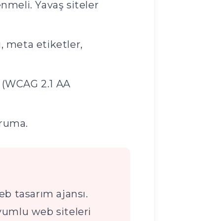
nmeli. Yavaş siteler
, meta etiketler,
ım (WCAG 2.1 AA
oruma.
eb tasarım ajansı.
uyumlu web siteleri