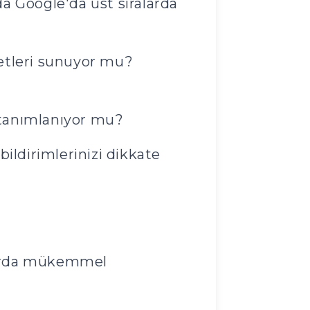
a Google'da üst sıralarda
etleri sunuyor mu?
 tanımlanıyor mu?
ildirimlerinizi dikkate
larda mükemmel