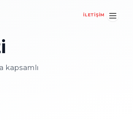
İLETİŞİM
i
da kapsamlı