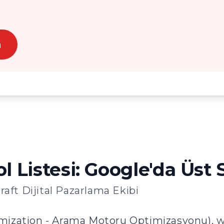
n
 Listesi: Google'da Üst S
ft Dijital Pazarlama Ekibi
ization - Arama Motoru Optimizasyonu), we