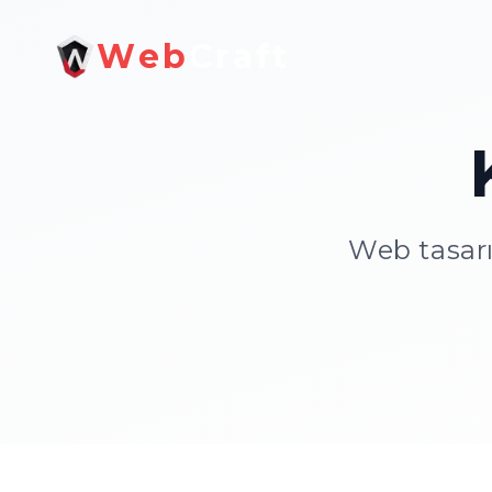
W
e
b
C
r
a
f
t
Web tasarı